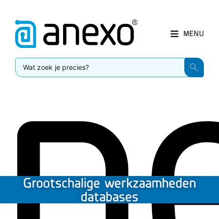
MENU
Grootschalige werkzaamheden
databases