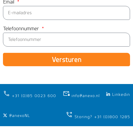
Email
Telefoonnummer
Versturen
Linkedin
+31 (0)85 0023 600
info@anexo.nl
@anexoNL
Storing? +31 (0)800 1285