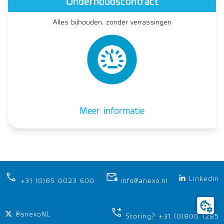
Onderhoudscontract
Alles bijhouden, zonder verrassingen
Meer informatie
Linkedin
+31 (0)85 0023 600
info@anexo.nl
@anexoNL
Storing? +31 (0)800 1285