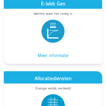
E-Web Geo
Warmte waar het nodig is
Meer informatie
Allocatiediensten
Energie eerlijk verdeeld
  A
  B       C
1
0
1
  0
0
1         
0
1
0
1
0
1
  0
0
1         
0
1
0