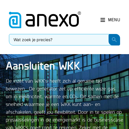
MENU
Aansluiten WKK
De inzet van WKK’s heeft zich al geruime tijd
bewezen. De generator zet op efficiënte wijze gas
om in elektriciteit, warmte en CO
. Dit samen met de
2
snelheid waarmee je een WKK kunt aan- en
afschakelen, geeft jou flexibiliteit. Door in te spelen op
prijswisselingen in de energiemarkt is de businesscase
van WKK’s goed rond te rekenen. Zeker met de