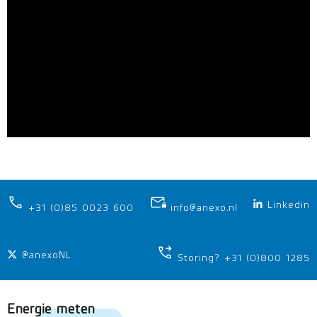
Linkedin
+31 (0)85 0023 600
info@anexo.nl
@anexoNL
Storing? +31 (0)800 1285
Energie meten