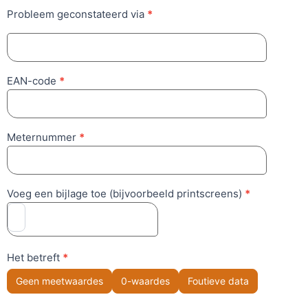
Probleem geconstateerd via
*
EAN-code
*
Meternummer
*
Voeg een bijlage toe (bijvoorbeeld printscreens)
*
Het betreft
*
Geen meetwaardes
0-waardes
Foutieve data