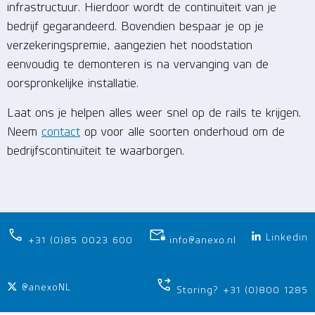
infrastructuur. Hierdoor wordt de continuïteit van je
bedrijf gegarandeerd. Bovendien bespaar je op je
verzekeringspremie, aangezien het noodstation
eenvoudig te demonteren is na vervanging van de
oorspronkelijke installatie.
Laat ons je helpen alles weer snel op de rails te krijgen.
Neem
contact
op voor alle soorten onderhoud om de
bedrijfscontinuïteit te waarborgen.
Linkedin
+31 (0)85 0023 600
info@anexo.nl
@anexoNL
Storing? +31 (0)800 1285