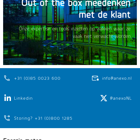
Out of the box meedenken
met de klant
Onze expertise en tools inzetten op vlakken waar ze
vaak niet verwacht worden
+31 (0)85 0023 600
info@anexo.nl
Linkedin
@anexoNL
Storing? +31 (0)800 1285