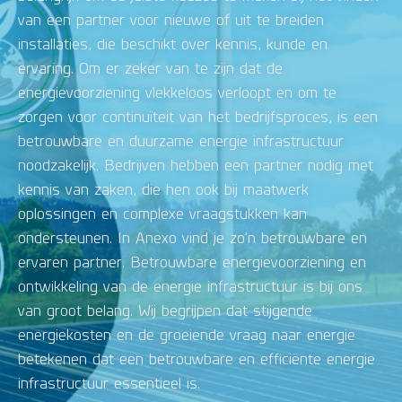
van een partner voor nieuwe of uit te breiden
installaties, die beschikt over kennis, kunde en
ervaring. Om er zeker van te zijn dat de
energievoorziening vlekkeloos verloopt en om te
zorgen voor continuïteit van het bedrijfsproces, is een
betrouwbare en duurzame energie infrastructuur
noodzakelijk. Bedrijven hebben een partner nodig met
kennis van zaken, die hen ook bij maatwerk
oplossingen en complexe vraagstukken kan
ondersteunen. In Anexo vind je zo’n betrouwbare en
ervaren partner. Betrouwbare energievoorziening en
ontwikkeling van de energie infrastructuur is bij ons
van groot belang. Wij begrijpen dat stijgende
energiekosten en de groeiende vraag naar energie
betekenen dat een betrouwbare en efficiënte energie
infrastructuur essentieel is.