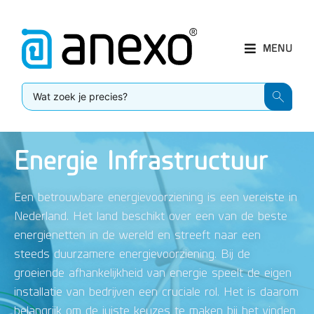
MENU
Energie Infrastructuur
Een betrouwbare energievoorziening is een vereiste in
Nederland. Het land beschikt over een van de beste
energienetten in de wereld en streeft naar een
steeds duurzamere energievoorziening. Bij de
groeiende afhankelijkheid van energie speelt de eigen
installatie van bedrijven een cruciale rol. Het is daarom
belangrijk om de juiste keuzes te maken bij het vinden