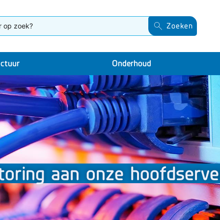
Zoeken
uctuur
Onderhoud
toring aan onze hoofdserve