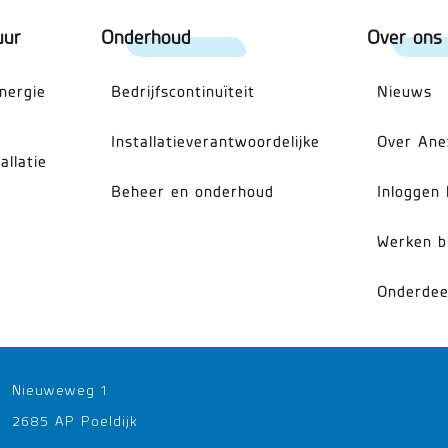
uur
Onderhoud
Over ons
energie
Bedrijfscontinuïteit
Nieuws
Installatieverantwoordelijke
Over Ane
allatie
Beheer en onderhoud
Inloggen 
Werken b
Onderdee
Nieuweweg 1
2685 AP Poeldijk