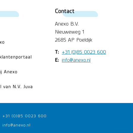
Contact
Anexo B.V.
Nieuweweg 1
2685 AP Poeldijk
xo
T:
+31 (0)85 0023 600
klantenportaal
E:
info@anexo.nl
ij Anexo
l van N.V. Juva
+31 (0)85 0023 600
info@anexo.nl