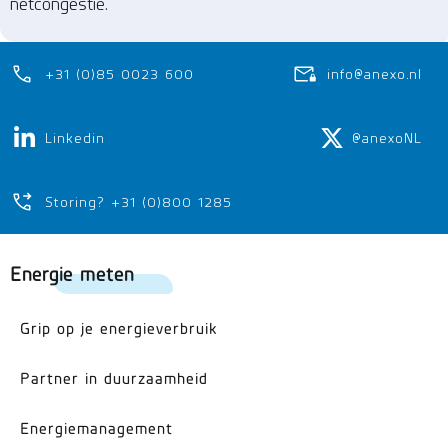
netcongestie.
+31 (0)85 0023 600
info@anexo.nl
Linkedin
@anexoNL
Storing? +31 (0)800 1285
Energie meten
Grip op je energieverbruik
Partner in duurzaamheid
Energiemanagement