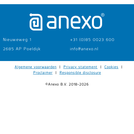
Nieuweweg 1
+31 (0)85 0023 600
2685 AP Poeldijk
info@anexo.nl
Algemene voorwaarden
|
Privacy statement
|
Cookies
|
Proclaimer
|
Responsible disclosure
©Anexo B.V. 2018-2026