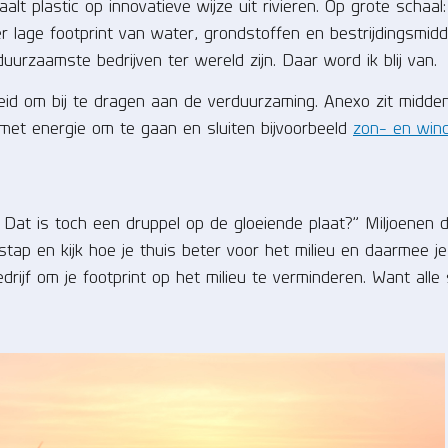
haalt plastic op innovatieve wijze uit rivieren. Op grote schaal
 lage footprint van water, grondstoffen en bestrijdingsmidd
uurzaamste bedrijven ter wereld zijn. Daar word ik blij van.
heid om bij te dragen aan de verduurzaming. Anexo zit midde
r met energie om te gaan en sluiten bijvoorbeeld
zon- en win
? Dat is toch een druppel op de gloeiende plaat?” Miljoenen 
ap en kijk hoe je thuis beter voor het milieu en daarmee je
drijf om je footprint op het milieu te verminderen. Want alle