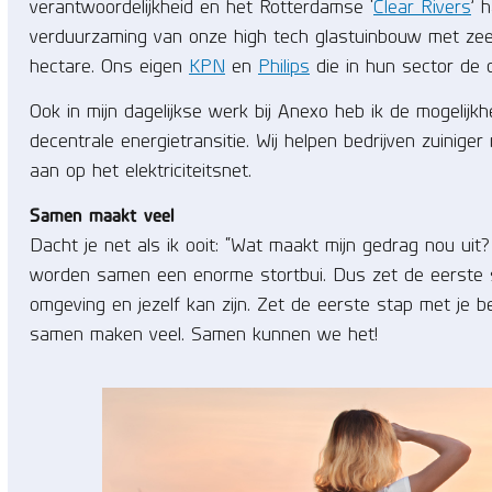
verantwoordelijkheid en het Rotterdamse ‘
Clear Rivers
’ 
verduurzaming van onze high tech glastuinbouw met zeer
hectare. Ons eigen
KPN
en
Philips
die in hun sector de d
Ook in mijn dagelijkse werk bij Anexo heb ik de mogelijk
decentrale energietransitie. Wij helpen bedrijven zuinige
aan op het elektriciteitsnet.
Samen maakt veel
Dacht je net als ik ooit: “Wat maakt mijn gedrag nou uit
worden samen een enorme stortbui. Dus zet de eerste st
omgeving en jezelf kan zijn. Zet de eerste stap met je be
samen maken veel. Samen kunnen we het!