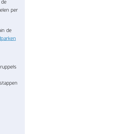
: de
elen per
nin de
dparken
druppels
 stappen