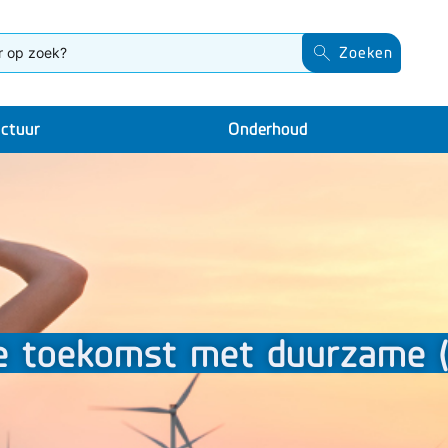
Zoeken
uctuur
Onderhoud
e toekomst met duurzame (r