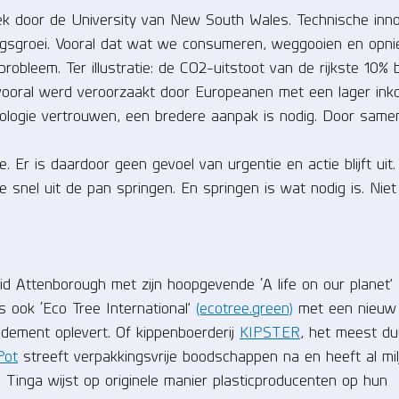
oek door de University van New South Wales. Technische inn
ingsgroei. Vooral dat wat we consumeren, weggooien en opn
probleem. Ter illustratie: de CO2-uitstoot van de rijkste 10% 
e vooral werd veroorzaakt door Europeanen met een lager in
nologie vertrouwen, een bredere aanpak is nodig. Door same
e. Er is daardoor geen gevoel van urgentie en actie blijft uit
 snel uit de pan springen. En springen is wat nodig is. Niet
vid Attenborough met zijn hoopgevende ‘A life on our planet’
 ook ‘Eco Tree International’
(ecotree.green)
met een nieuw
dement oplevert. Of kippenboerderij
KIPSTER
, het meest d
Pot
streeft verpakkingsvrije boodschappen na en heeft al mi
n Tinga wijst op originele manier plasticproducenten op hun