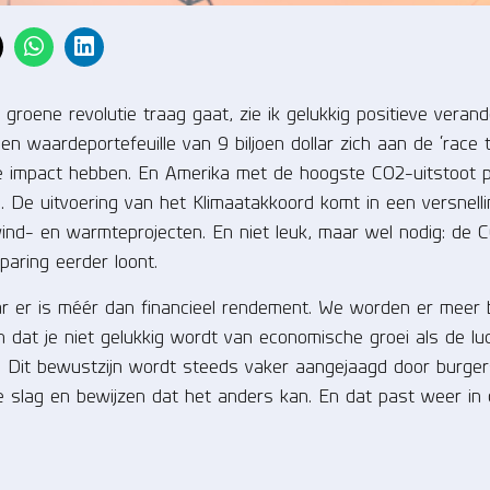
groene revolutie traag gaat, zie ik gelukkig positieve verand
waardeportefeuille van 9 biljoen dollar zich aan de ‘race t
te impact hebben. En Amerika met de hoogste CO2-uitstoot 
De uitvoering van het Klimaatakkoord komt in een versnelli
wind- en warmteprojecten. En niet leuk, maar wel nodig: de 
paring eerder loont.
maar er is méér dan financieel rendement. We worden er meer
 dat je niet gelukkig wordt van economische groei als de lu
. Dit bewustzijn wordt steeds vaker aangejaagd door burge
e slag en bewijzen dat het anders kan. En dat past weer in 