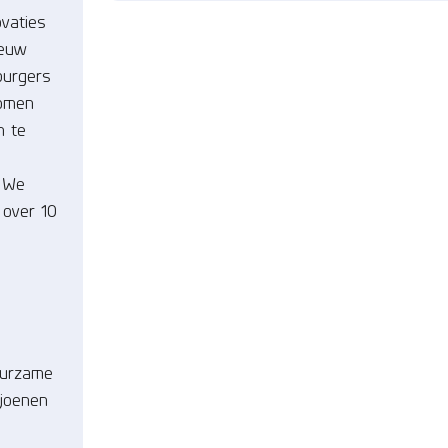
ovaties
ieuw
burgers
komen
n te
. We
 over 10
uurzame
ljoenen