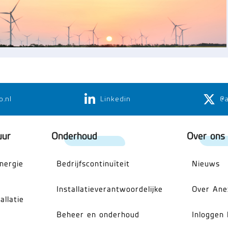
o.nl
Linkedin
@
uur
Onderhoud
Over ons
energie
Bedrijfscontinuïteit
Nieuws
Installatieverantwoordelijke
Over Ane
allatie
Beheer en onderhoud
Inloggen 