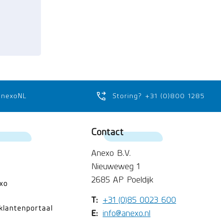
anexoNL
Storing? +31 (0)800 1285
Contact
Anexo B.V.
Nieuweweg 1
2685 AP Poeldijk
xo
T:
+31 (0)85 0023 600
klantenportaal
E:
info@anexo.nl