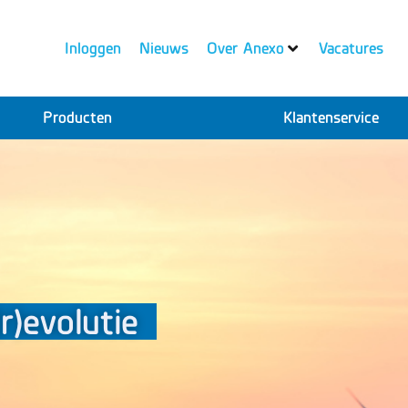
Inloggen
Nieuws
Over Anexo
Vacatures
Producten
Klantenservice
)evolutie