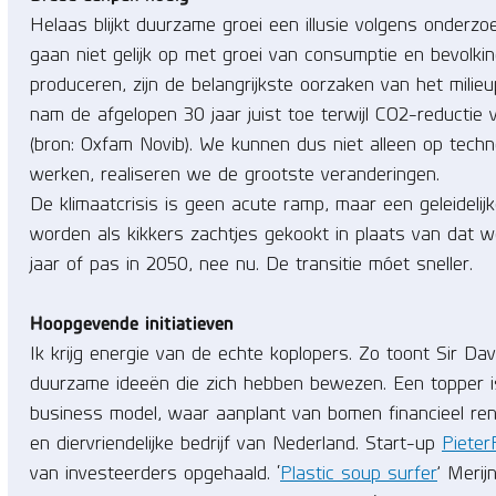
Helaas blijkt duurzame groei een illusie volgens onderz
gaan niet gelijk op met groei van consumptie en bevolk
produceren, zijn de belangrijkste oorzaken van het milieu
nam de afgelopen 30 jaar juist toe terwijl CO2-reducti
(bron: Oxfam Novib). We kunnen dus niet alleen op tech
werken, realiseren we de grootste veranderingen.
De klimaatcrisis is geen acute ramp, maar een geleidelijk
worden als kikkers zachtjes gekookt in plaats van dat we
jaar of pas in 2050, nee nu. De transitie móet sneller.
Hoopgevende initiatieven
Ik krijg energie van de echte koplopers. Zo toont Sir Da
duurzame ideeën die zich hebben bewezen. Een topper is
business model, waar aanplant van bomen financieel ren
en diervriendelijke bedrijf van Nederland. Start-up
Pieter
van investeerders opgehaald. ‘
Plastic soup surfer
’ Merij