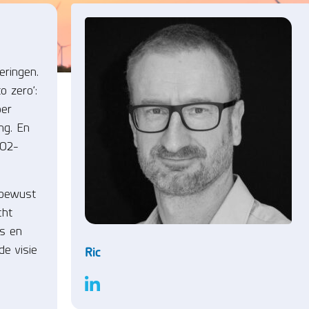
eringen.
o zero’:
per
ng. En
CO2-
 bewust
cht
rs en
de visie
Ric