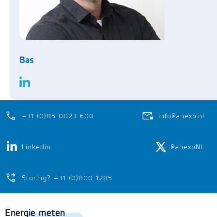
Bas
+31 (0)85 0023 600
info@anexo.nl
Linkedin
@anexoNL
Storing? +31 (0)800 1285
Energie meten