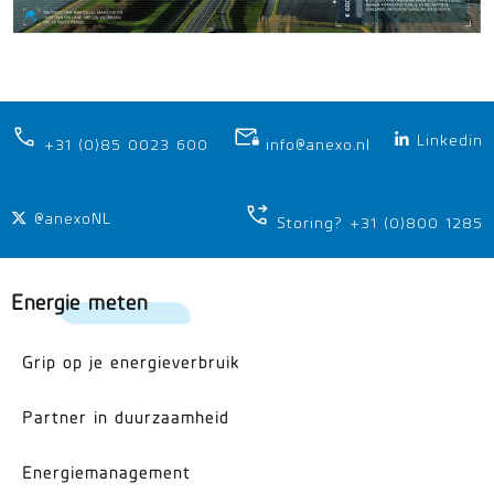
Linkedin
+31 (0)85 0023 600
info@anexo.nl
@anexoNL
Storing? +31 (0)800 1285
Energie meten
Grip op je energieverbruik
Partner in duurzaamheid
Energiemanagement