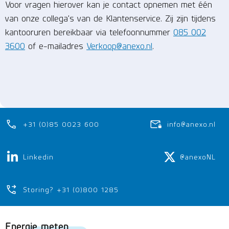
Voor vragen hierover kan je contact opnemen met één
van onze collega’s van de Klantenservice. Zij zijn tijdens
kantooruren bereikbaar via telefoonnummer
085 002
3600
of e-mailadres
Verkoop@anexo.nl
.
+31 (0)85 0023 600
info@anexo.nl
Linkedin
@anexoNL
Storing? +31 (0)800 1285
Energie meten