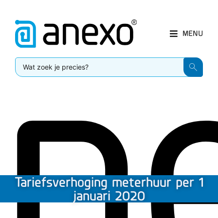
MENU
Tariefsverhoging meterhuur per 1
januari 2020