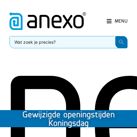
MENU
Gewijzigde openingstijden
Koningsdag