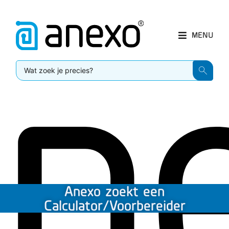
MENU
Anexo zoekt een
Calculator/Voorbereider