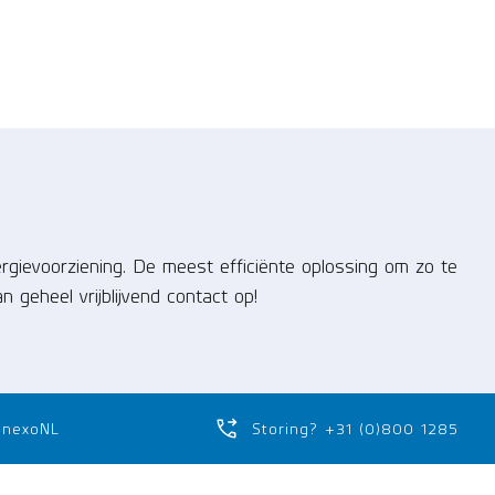
rgievoorziening. De meest efficiënte oplossing om zo te
geheel vrijblijvend contact op!
anexoNL
Storing? +31 (0)800 1285