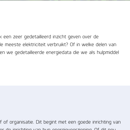
 een zeer gedetailleerd inzicht geven over de
e meeste elektriciteit verbruikt? Of in welke delen van
en we gedetailleerde energiedata die we als hulpmiddel
f of organisatie. Dit begint met een goede inrichting van
er de inrichting van hun energievoorziening. Of dit nou