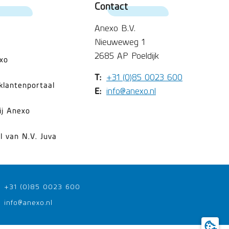
Contact
Anexo B.V.
Nieuweweg 1
2685 AP Poeldijk
xo
T:
+31 (0)85 0023 600
klantenportaal
E:
info@anexo.nl
ij Anexo
l van N.V. Juva
+31 (0)85 0023 600
info@anexo.nl