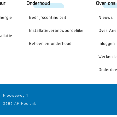
uur
Onderhoud
Over ons
energie
Bedrijfscontinuïteit
Nieuws
Installatieverantwoordelijke
Over Ane
allatie
Beheer en onderhoud
Inloggen 
Werken b
Onderdee
Nieuweweg 1
2685 AP Poeldijk