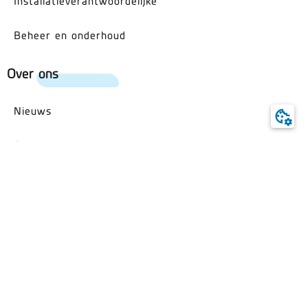
Installatieverantwoordelijke
Beheer en onderhoud
Over ons
Nieuws
Over Anexo
Inloggen klantenportaal
Werken bij Anexo
Onderdeel van N.V. Juva
Contact