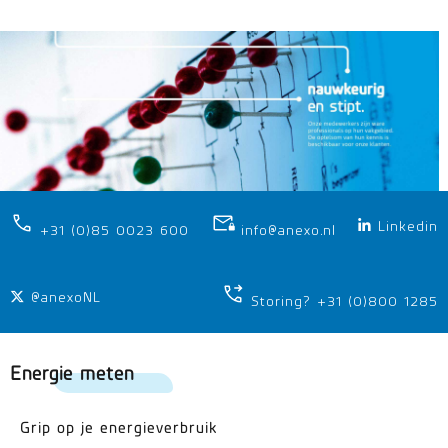
Linkedin
+31 (0)85 0023 600
info@anexo.nl
@anexoNL
Storing? +31 (0)800 1285
Energie meten
Grip op je energieverbruik