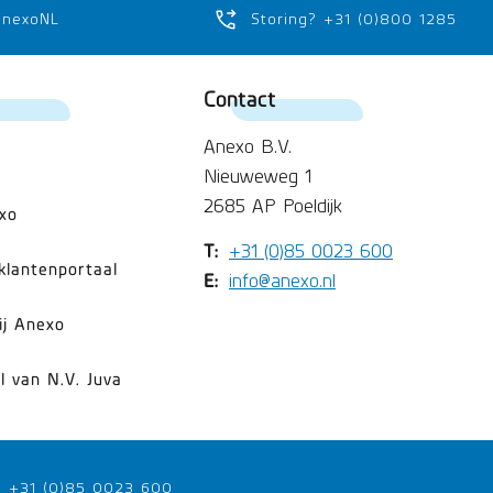
anexoNL
Storing? +31 (0)800 1285
Contact
Anexo B.V.
Nieuweweg 1
2685 AP Poeldijk
xo
T:
+31 (0)85 0023 600
klantenportaal
E:
info@anexo.nl
ij Anexo
l van N.V. Juva
+31 (0)85 0023 600