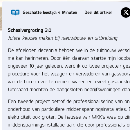
Geschatte leestijd:
4
Minuten
Deel dit artikel
Schaalvergroting 3.0
Juiste keuzes maken bij nieuwbouw en uitbreiding
De afgelopen decennia hebben we in de tuinbouw verschil
me kan herinneren. Door één daarvan startte mijn loopb
ongeveer 10 jaar geleden, werd ik op twee projecten ge
procedure voor het wijzigen en verwijderen van gasvoorzi
van de buren over te nemen, waren er teveel gasaanslui
Uiteraard mochten de aangesloten bedrijfswoningen daar
Een tweede project betrof de professionalisering van o
onderhoud van particuliere middenspanningsinstallaties.
elektriciteit ook groter. De hausse van WKK’s was op zi
middenspanningsinstallatie aan, die door professionals 