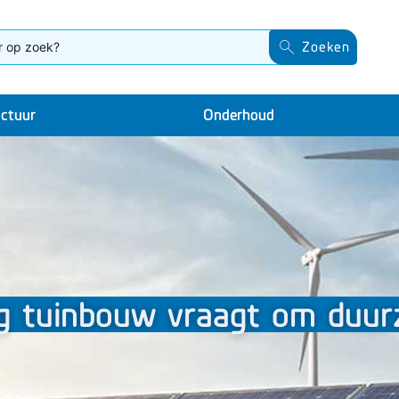
Zoeken
uctuur
Onderhoud
ng tuinbouw vraagt om duur