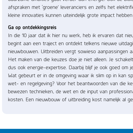
afspraken met ‘groene’ leveranciers en zelfs het elektri
kleine innovaties kunnen uiteindelijk grote impact hebb
Ga op ontdekkingsreis
In die 10 jaar dat ik hier nu werk, heb ik ervaren dat n
begint aan een traject en ontdekt telkens nieuwe uitda
nieuwbouwen. Uitbreiden vergt sowieso aanpassingen aan j
Het maken van die keuzes doe je niet alleen. Je schakel
dus ook energie-expertise. Daarbij blijf je ook goed om 
Wat gebeurt er in de omgeving waar ik slim op in kan sp
wet- en regelgeving? Voor het beantwoorden van die keuz
bewezen technieken, de wet en de input van professional
kosten. Een nieuwbouw of uitbreiding kost namelijk al g