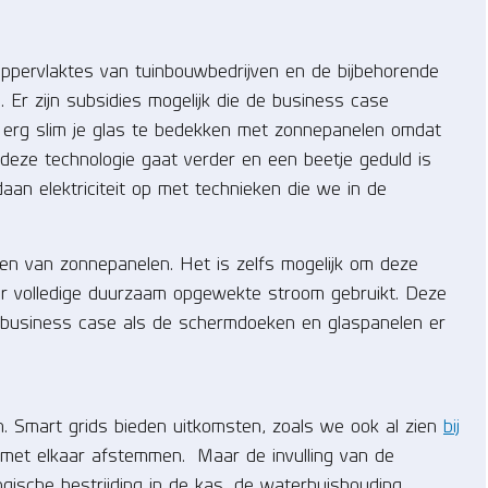
oppervlaktes van tuinbouwbedrijven en de bijbehorende
. Er zijn subsidies mogelijk die de business case
t erg slim je glas te bedekken met zonnepanelen omdat
 deze technologie gaat verder en een beetje geduld is
aan elektriciteit op met technieken die we in de
zien van zonnepanelen. Het is zelfs mogelijk om deze
or volledige duurzaam opgewekte stroom gebruikt. Deze
e business case als de schermdoeken en glaspanelen er
. Smart grids bieden uitkomsten, zoals we ook al zien
bij
 met elkaar afstemmen. Maar de invulling van de
gische bestrijding in de kas, de waterhuishouding,