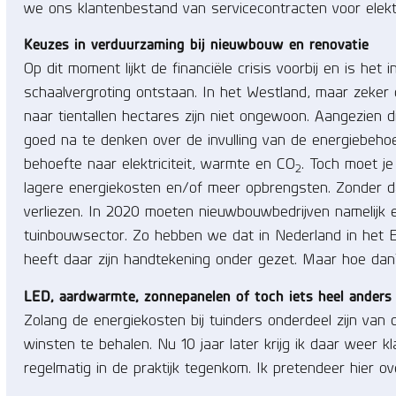
we ons klantenbestand van servicecontracten voor elekt
Keuzes in verduurzaming bij nieuwbouw en renovatie
Op dit moment lijkt de financiële crisis voorbij en is het
schaalvergroting ontstaan. In het Westland, maar zeker
naar tientallen hectares zijn niet ongewoon. Aangezien di
goed na te denken over de invulling van de energiebehoe
behoefte naar elektriciteit, warmte en CO
. Toch moet j
2
lagere energiekosten en/of meer opbrengsten. Zonder da
verliezen. In 2020 moeten nieuwbouwbedrijven namelijk en
tuinbouwsector. Zo hebben we dat in Nederland in het 
heeft daar zijn handtekening onder gezet. Maar hoe dan
LED, aardwarmte, zonnepanelen of toch iets heel anders
Zolang de energiekosten bij tuinders onderdeel zijn van 
winsten te behalen. Nu 10 jaar later krijg ik daar weer kl
regelmatig in de praktijk tegenkom. Ik pretendeer hier ove