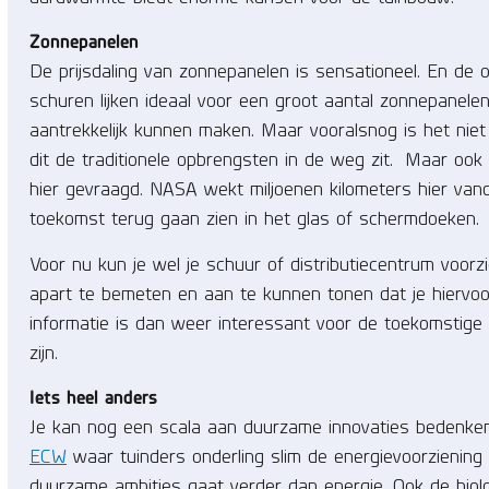
Zonnepanelen
De prijsdaling van zonnepanelen is sensationeel. En de 
schuren lijken ideaal voor een groot aantal zonnepanelen
aantrekkelijk kunnen maken. Maar vooralsnog is het nie
dit de traditionele opbrengsten in de weg zit. Maar ook
hier gevraagd. NASA wekt miljoenen kilometers hier vand
toekomst terug gaan zien in het glas of schermdoeken.
Voor nu kun je wel je schuur of distributiecentrum voor
apart te bemeten en aan te kunnen tonen dat je hiervo
informatie is dan weer interessant voor de toekomstig
zijn.
Iets heel anders
Je kan nog een scala aan duurzame innovaties bedenken
ECW
waar tuinders onderling slim de energievoorziening
duurzame ambities gaat verder dan energie. Ook de biolo