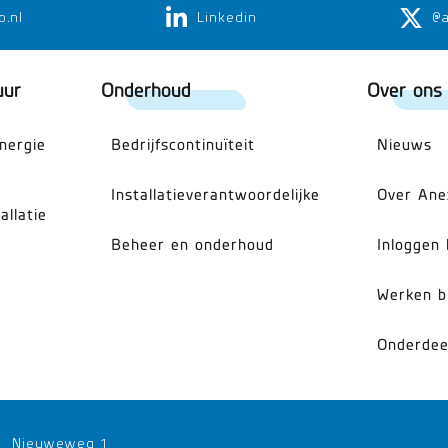
o.nl
Linkedin
@
uur
Onderhoud
Over ons
energie
Bedrijfscontinuïteit
Nieuws
Installatieverantwoordelijke
Over Ane
allatie
Beheer en onderhoud
Inloggen 
Werken b
Onderdee
Nieuweweg 1