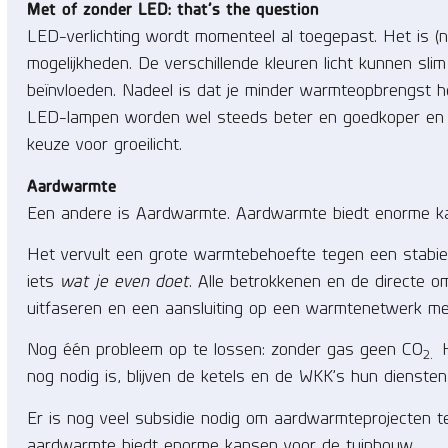
Met of zonder LED: that’s the question
LED-verlichting wordt momenteel al toegepast. Het is (no
mogelijkheden. De verschillende kleuren licht kunnen 
beïnvloeden. Nadeel is dat je minder warmteopbrengst h
LED-lampen worden wel steeds beter en goedkoper en wo
keuze voor groeilicht.
Aardwarmte
Een andere is Aardwarmte. Aardwarmte biedt enorme ka
Het vervult een grote warmtebehoefte tegen een stabiel
iets
wat je even doet
. Alle betrokkenen en de directe o
uitfaseren en een aansluiting op een warmtenetwerk met
Nog één probleem op te lossen: zonder gas geen CO
H
2.
nog nodig is, blijven de ketels en de WKK’s hun diensten
Er is nog veel subsidie nodig om aardwarmteprojecten te
aardwarmte biedt enorme kansen voor de tuinbouw.