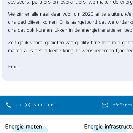
adviseurs, partners en leveranciers. We maken de energiet
We zijn er allemaal klaar voor om 2020 af te sluiten. We 
ons pad blijven komen. Er is aangetoond dat we ondank
ons dat ook kunnen lukken in de energietransitie en be
Zelf ga ik vooral genieten van quality time met mijn gezi
maken al is het in kleine kring. Ik wens iedereen fijne f
Emile
+31 (0)85 0023 600
info@anex
Energie meten
Energie infrastruct