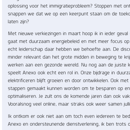
oplossing voor het immigratieprobleem? Stoppen met ont
snappen we dat we op een keerpunt staan om de toeko
laten zijn?
Met nieuwe verkiezingen in maart hoop ik in ieder geva
gaat met duurzaam energiebeleid en met meer focus op v
echt leiderschap daar hebben we behoefte aan. De discu
minder relevant dan het grote midden in beweging te kr
werken aan een gezonde wereld. Nu nog aan de juiste k
speelt Anexo ook echt een rol in. Onze bijdrage in duur
elektrificeren blijft groeien en door ontwikkelen. Ook 
stappen gemaakt kunnen worden om te besparen op ene
optimaliseren. Je zult ons de komende jaren dan ook vak
Vooralsnog veel online, maar straks ook weer samen jullie
Ik ontkom er ook niet aan om toch even iedereen te bed
Anexo en ondersteunende dienstverlening, ik ben trots op