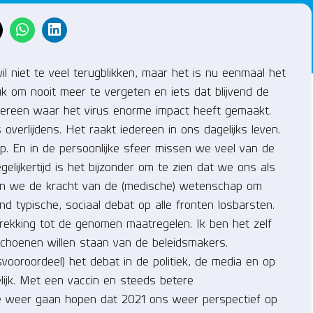
il niet te veel terugblikken, maar het is nu eenmaal het
 om nooit meer te vergeten en iets dat blijvend de
iedereen waar het virus enorme impact heeft gemaakt.
fs overlijdens. Het raakt iedereen in ons dagelijks leven.
ap. En in de persoonlijke sfeer missen we veel van de
elijkertijd is het bijzonder om te zien dat we ons als
n we de kracht van de (medische) wetenschap om
nd typische, sociaal debat op alle fronten losbarsten.
ekking tot de genomen maatregelen. Ik ben het zelf
schoenen willen staan van de beleidsmakers.
vooroordeel) het debat in de politiek, de media en op
lijk. Met een vaccin en steeds betere
we weer gaan hopen dat 2021 ons weer perspectief op